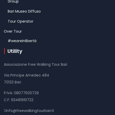
Group
Bari Museo Diffuso
Tour Operator
Over Tour
#weareinlibertà
Utility
Associazione Free Walking Tour Bari
Via Principe Amedeo 484
70123 Bari
P.IVA: 08077500729
C.F: 93481910722
info@freewalkingtourbari.it