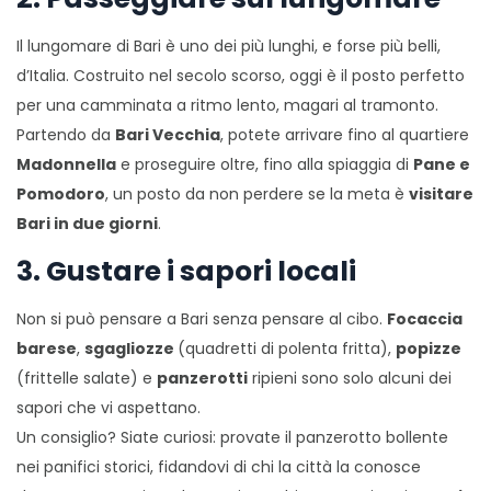
Il lungomare di Bari è uno dei più lunghi, e forse più belli,
d’Italia. Costruito nel secolo scorso, oggi è il posto perfetto
per una camminata a ritmo lento, magari al tramonto.
Partendo da
Bari Vecchia
, potete arrivare fino al quartiere
Madonnella
e proseguire oltre, fino alla spiaggia di
Pane e
Pomodoro
, un posto da non perdere se la meta è
visitare
Bari in due giorni
.
3. Gustare i sapori locali
Non si può pensare a Bari senza pensare al cibo.
Focaccia
barese
,
sgagliozze
(quadretti di polenta fritta),
popizze
(frittelle salate) e
panzerotti
ripieni sono solo alcuni dei
sapori che vi aspettano.
Un consiglio? Siate curiosi: provate il panzerotto bollente
nei panifici storici, fidandovi di chi la città la conosce