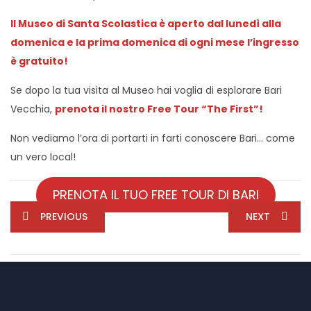
Il Museo di Santa Scolastica è aperto dal lunedì alla
domenica e la prima domenica di ogni mese l’ingresso
è gratuito!
Se dopo la tua visita al Museo hai voglia di esplorare Bari
Vecchia,
prenota il nostro Free Tour “The First”!
Non vediamo l’ora di portarti in farti conoscere Bari… come
un vero local!
PRENOTA IL TUO FREE TOUR DI BARI
PREVIOUS
NEXT